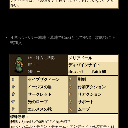
アビリティは、「装備変更」程度しかセットしていないことが
多い。
４章ランベリー城地下墓地でGuestとして登場、攻略後に正
式加入
LV：味方に準拠
メリアドール
HP：---
ディバインナイト
MP：---
Brave 67 Faith 68
セイブザクィーン
剛剣
イージスの盾
付加アクション
サークレット
リアクション
光のローブ
サポート
エルメスの靴
ムーブ
特殊効果：
解説：
Speed ?／物理AT ?／魔法AT ?
石化・カエル・チキン・チャーム・アンデッド・死の宣告・戦