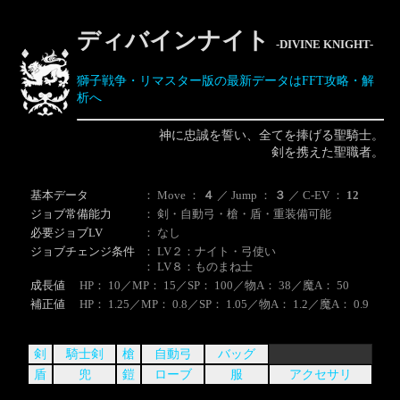
ディバインナイト
-DIVINE KNIGHT-
獅子戦争・リマスター版の最新データはFFT攻略・解
析へ
神に忠誠を誓い、全てを捧げる聖騎士。
剣を携えた聖職者。
基本データ
： Move ：
４
／ Jump ：
３
／ C-EV ：
12
ジョブ常備能力
： 剣・自動弓・槍・盾・重装備可能
必要ジョブLV
： なし
ジョブチェンジ条件
： LV２：ナイト・弓使い
： LV８：ものまね士
成長値
HP： 10／MP： 15／SP： 100／物A： 38／魔A： 50
補正値
HP： 1.25／MP： 0.8／SP： 1.05／物A： 1.2／魔A： 0.9
剣
騎士剣
槍
自動弓
バッグ
盾
兜
鎧
ローブ
服
アクセサリ