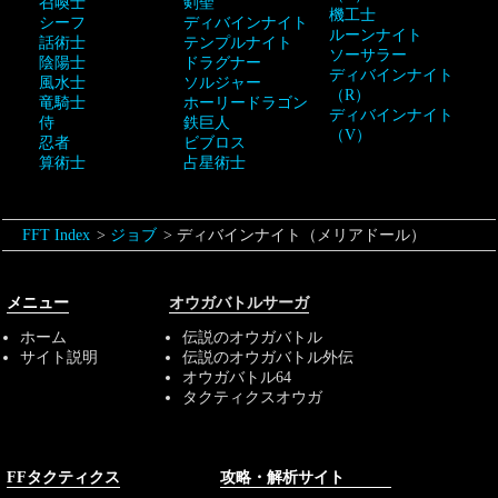
召喚士
剣聖
機工士
シーフ
ディバインナイト
ルーンナイト
話術士
テンプルナイト
ソーサラー
陰陽士
ドラグナー
ディバインナイト
風水士
ソルジャー
（R）
竜騎士
ホーリードラゴン
ディバインナイト
侍
鉄巨人
（V）
忍者
ビブロス
算術士
占星術士
FFT Index
ジョブ
ディバインナイト（メリアドール）
メニュー
オウガバトルサーガ
ホーム
伝説のオウガバトル
サイト説明
伝説のオウガバトル外伝
オウガバトル64
タクティクスオウガ
FFタクティクス
攻略・解析サイト