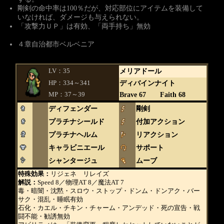
剛剣の命中率は100％だが、対応部位にアイテムを装備して
いなければ、ダメージも与えられない。
「攻撃力ＵＰ」は有効、「両手持ち」無効
４章自治都市ベルベニア
LV：35
メリアドール
HP：334～341
ディバインナイト
MP：37～39
Brave 67 Faith 68
ディフェンダー
剛剣
プラチナシールド
付加アクション
プラチナヘルム
リアクション
キャラビニエール
サポート
シャンタージュ
ムーブ
特殊効果：
リジェネ リレイズ
解説：
Speed 8／物理AT 8／魔法AT 7
毒・暗闇・沈黙・スロウ・ストップ・ドンム・ドンアク・バー
サク・混乱・睡眠有効
石化・カエル・チキン・チャーム・アンデッド・死の宣告・戦
闘不能・勧誘無効