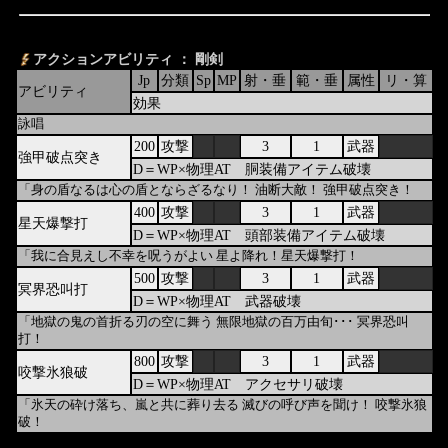
アクションアビリティ ： 剛剣
Jp
分類
Sp
MP
射・垂
範・垂
属性
リ・算
アビリティ
効果
詠唱
200
攻撃
3
1
武器
強甲破点突き
D＝WP×物理AT 胴装備アイテム破壊
「身の盾なるは心の盾とならざるなり！ 油断大敵！ 強甲破点突き！
400
攻撃
3
1
武器
星天爆撃打
D＝WP×物理AT 頭部装備アイテム破壊
「我に合見えし不幸を呪うがよい 星よ降れ！星天爆撃打！
500
攻撃
3
1
武器
冥界恐叫打
D＝WP×物理AT 武器破壊
「地獄の鬼の首折る刃の空に舞う 無限地獄の百万由旬･･･ 冥界恐叫
打！
800
攻撃
3
1
武器
咬撃氷狼破
D＝WP×物理AT アクセサリ破壊
「氷天の砕け落ち、嵐と共に葬り去る 滅びの呼び声を聞け！ 咬撃氷狼
破！