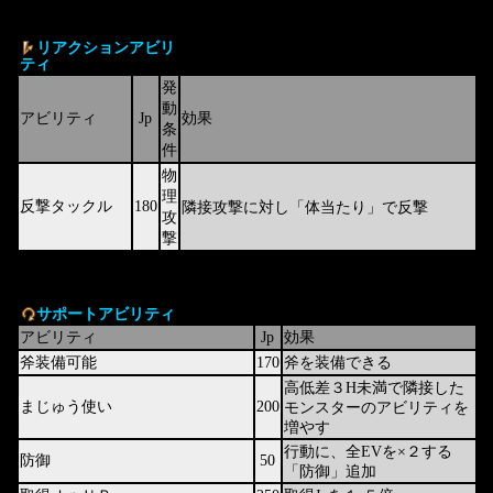
リアクションアビリ
ティ
発
動
アビリティ
Jp
効果
条
件
物
理
反撃タックル
180
隣接攻撃に対し「体当たり」で反撃
攻
撃
サポートアビリティ
アビリティ
Jp
効果
斧装備可能
170
斧を装備できる
高低差３H未満で隣接した
まじゅう使い
200
モンスターのアビリティを
増やす
行動に、全EVを×２する
防御
50
「防御」追加