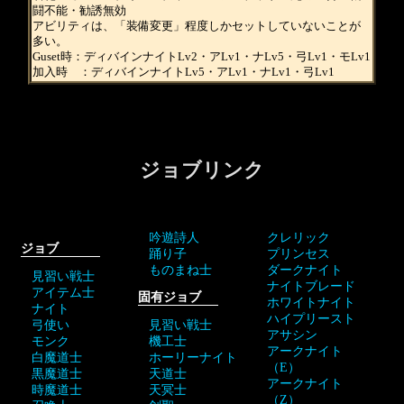
闘不能・勧誘無効
アビリティは、「装備変更」程度しかセットしていないことが
多い。
Guset時：ディバインナイトLv2・アLv1・ナLv5・弓Lv1・モLv1
加入時 ：ディバインナイトLv5・アLv1・ナLv1・弓Lv1
ジョブリンク
吟遊詩人
クレリック
ジョブ
踊り子
プリンセス
ものまね士
ダークナイト
見習い戦士
ナイトブレード
アイテム士
固有ジョブ
ホワイトナイト
ナイト
ハイプリースト
弓使い
見習い戦士
アサシン
モンク
機工士
アークナイト
白魔道士
ホーリーナイト
（E）
黒魔道士
天道士
アークナイト
時魔道士
天冥士
（Z）