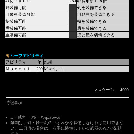
取得ＪｐＵＰ
250
取得Jpを１.５倍
剣装備可能
剣を装備できる
自動弓装備可能
自動弓を装備できる
槍装備可能
槍を装備できる
盾装備可能
盾を装備できる
重装備可能
兜と鎧を装備できる
ムーブアビリティ
アビリティ
Jp
効果
Ｍｏｖｅ＋１
200
Moveに＋１
マスターJp ：
4000
特記事項
D＝威力 WP＝Wep.Power
剛剣は、剣・騎士剣のいずれかを装備しなければ使用できな
い。二刀流の場合は、右手に装備している武器のWPで発動
する。