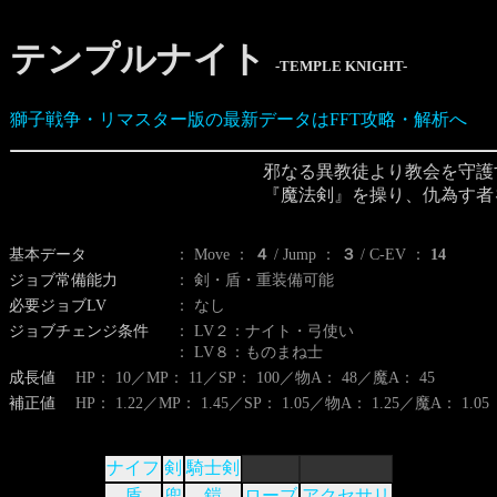
テンプルナイト
-TEMPLE KNIGHT-
獅子戦争・リマスター版の最新データはFFT攻略・解析へ
邪なる異教徒より教会を守護
『魔法剣』を操り、仇為す者
基本データ
： Move ：
４
/ Jump ：
３
/ C-EV ：
14
ジョブ常備能力
： 剣・盾・重装備可能
必要ジョブLV
： なし
ジョブチェンジ条件
： LV２：ナイト・弓使い
： LV８：ものまね士
成長値
HP： 10／MP： 11／SP： 100／物A： 48／魔A： 45
補正値
HP： 1.22／MP： 1.45／SP： 1.05／物A： 1.25／魔A： 1.05
ナイフ
剣
騎士剣
盾
兜
鎧
ローブ
アクセサリ