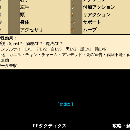
左手
付加アクション
頭
リアクション
身体
サポート
アクセサリ
ムーブ
特殊効果：
解説：
Speed ?／物理AT ?／魔法AT ?
ンプルナイトLv1・アLv2・白Lv3・黒Lv2・話Lv1・陰Lv6
石化・カエル・チキン・チャーム・アンデッド・死の宣告・戦闘不能・
誘無効
データ未収…。
[ index ]
FFタクティクス
攻略・