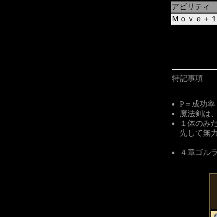
アビリティ
Ｍｏｖｅ＋
特記事項
P＝成功率 ／
魔法剣は
１体のみ
先して無
４章ゴルラ