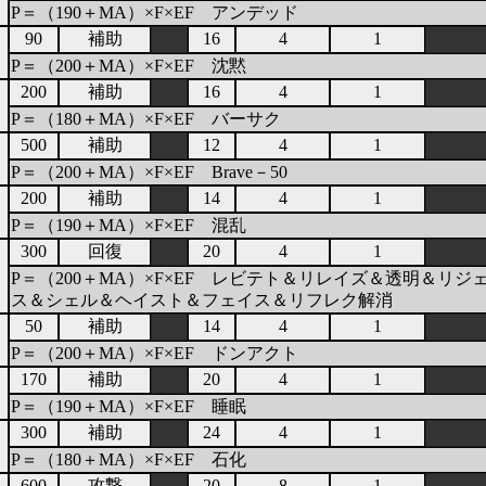
P＝（190＋MA）×F×EF アンデッド
90
補助
16
4
1
P＝（200＋MA）×F×EF 沈黙
200
補助
16
4
1
P＝（180＋MA）×F×EF バーサク
500
補助
12
4
1
P＝（200＋MA）×F×EF Brave－50
200
補助
14
4
1
P＝（190＋MA）×F×EF 混乱
300
回復
20
4
1
P＝（200＋MA）×F×EF レビテト＆リレイズ＆透明＆リジ
ス＆シェル＆ヘイスト＆フェイス＆リフレク解消
50
補助
14
4
1
P＝（200＋MA）×F×EF ドンアクト
170
補助
20
4
1
P＝（190＋MA）×F×EF 睡眠
300
補助
24
4
1
P＝（180＋MA）×F×EF 石化
600
攻撃
20
8
1