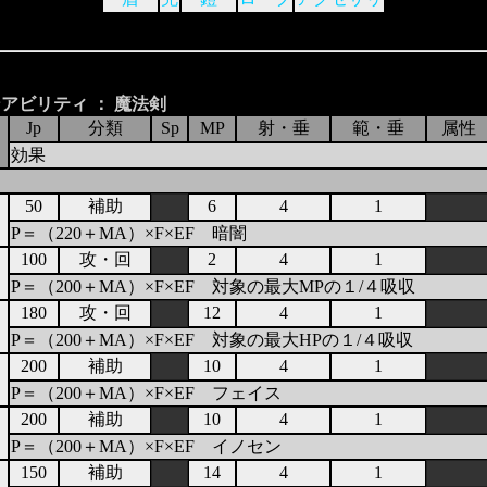
アビリティ ： 魔法剣
Jp
分類
Sp
MP
射・垂
範・垂
属性
効果
50
補助
6
4
1
P＝（220＋MA）×F×EF 暗闇
100
攻・回
2
4
1
P＝（200＋MA）×F×EF 対象の最大MPの１/４吸収
180
攻・回
12
4
1
P＝（200＋MA）×F×EF 対象の最大HPの１/４吸収
200
補助
10
4
1
P＝（200＋MA）×F×EF フェイス
200
補助
10
4
1
P＝（200＋MA）×F×EF イノセン
150
補助
14
4
1