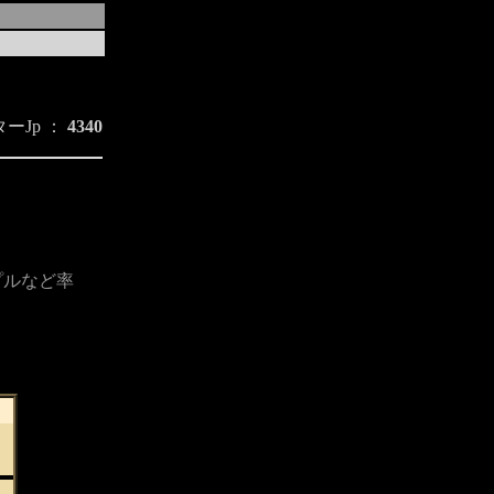
ーJp ：
4340
プルなど率