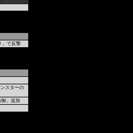
り」で反撃
モンスターの
防御」追加