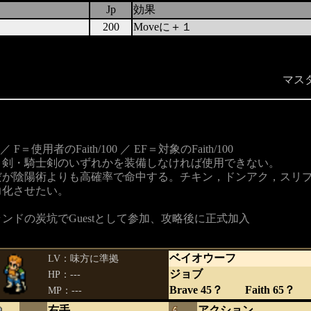
Jp
効果
１
200
Moveに＋１
マスタ
 F＝使用者のFaith/100 ／ EF＝対象のFaith/100
、剣・騎士剣のいずれかを装備しなければ使用できない。
だが陰陽術よりも高確率で命中する。チキン，ドンアク，スリ
力化させたい。
ンドの炭坑でGuestとして参加、攻略後に正式加入
ベイオウーフ
LV：味方に準拠
ジョブ
HP：---
Brave 45？ Faith 65？
MP：---
右手
アクション