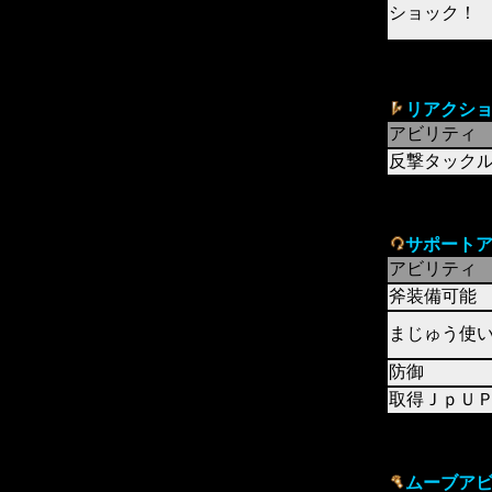
ショック！
リアクシ
アビリティ
反撃タック
サポート
アビリティ
斧装備可能
まじゅう使
防御
取得ＪｐＵ
ムーブア