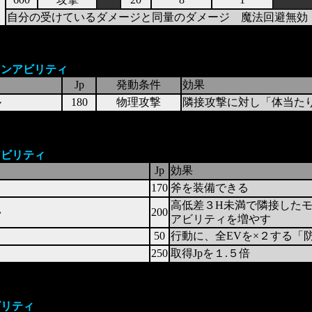
自分の受けているダメージと同量のダメージ 魔法回避無効
ョンアビリティ
Jp
発動条件
効果
ル
180
物理攻撃
隣接攻撃に対し「体当た
アビリティ
Jp
効果
170
斧を装備できる
高低差３H未満で隣接した
い
200
アビリティを増やす
50
行動に、全EVを×２する「
Ｐ
250
取得Jpを１.５倍
ビリティ