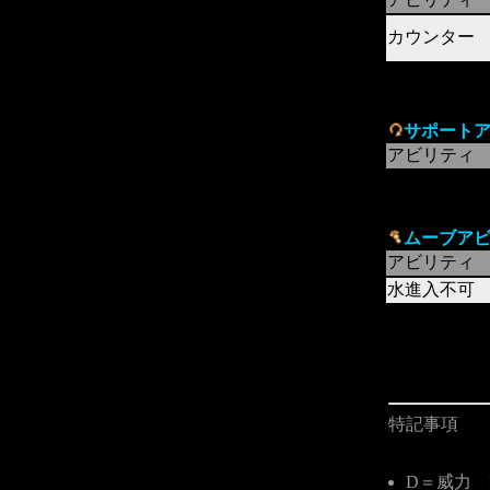
カウンター
サポート
アビリティ
ムーブア
アビリティ
水進入不可
特記事項
D＝威力 