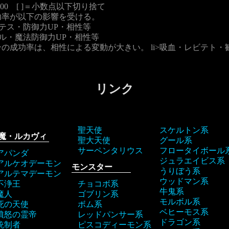
e/100 [ ]＝小数点以下切り捨て
功率が以下の影響を受ける。
ロテス・防御力UP・相性等
ェル・魔法防御力UP・相性等
の成功率は、相性による変動が大きい。 li>吸血・レビテト・
リンク
聖天使
スケルトン系
魔・ルカヴィ
聖大天使
グール系
サーペンタリウス
フロータイボール
アパンダ
ジュラエイビス系
アルケオデーモン
モンスター
うりぼう系
アルテマデーモン
ウッドマン系
不浄王
チョコボ系
牛鬼系
魔人
ゴブリン系
モルボル系
死の天使
ボム系
ベヒーモス系
憤怒の霊帝
レッドパンサー系
ドラゴン系
統制者
ピスコディーモン系