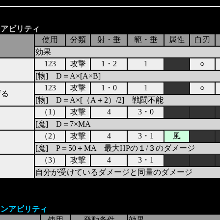
ンアビリティ
使用
分類
射・垂
範・垂
属性
白刃
効果
123
攻撃
1・2
1
○
[物] D＝A×[A×B]
123
攻撃
1・0
1
○
げる
[物] D＝A×[（A＋2）/2] 戦闘不能
（1）
攻撃
4
3・0
[魔] D＝7×MA
（2）
攻撃
4
3・1
風
[魔] P＝50＋MA 最大HPの１/３のダメージ
（3）
攻撃
4
3・1
ト
自分が受けているダメージと同量のダメージ
ョンアビリティ
使用
発動条件
効果