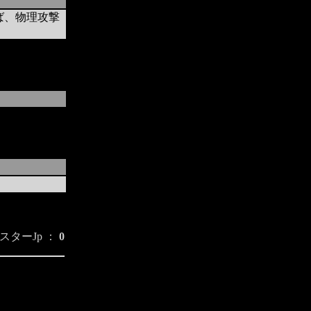
ば、物理攻撃
スターJp ：
0