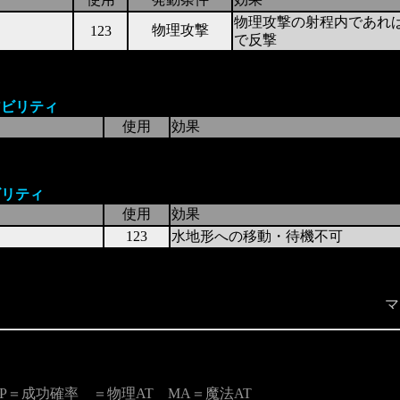
物理攻撃の射程内であれ
物理攻撃
123
で反撃
アビリティ
使用
効果
ビリティ
使用
効果
123
水地形への移動・待機不可
マ
P＝成功確率 ＝物理AT MA＝魔法AT