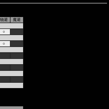
物避
魔避
○
○