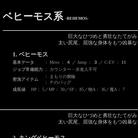
ベヒーモス系
-BEHEMOS-
巨大なひづめと勇壮なたてがみ
太い尻尾、屈強な身体をもつ凶暴な
1. ベヒーモス
基本データ
： Move ：
４
／ Jump ：
３
／ C-EV ：
13
ジョブ常備能力
： カウンター・水進入不可
： まもりの腕輪
密漁アイテム
： Ｐのバッグ
成長値
HP： 5／MP： 30／SP： 85／物A： 36／魔A： 7
巨大なひづめと勇壮なたてがみ
太い尻尾、屈強な身体をもつ凶暴な
2. キングベヒーモス