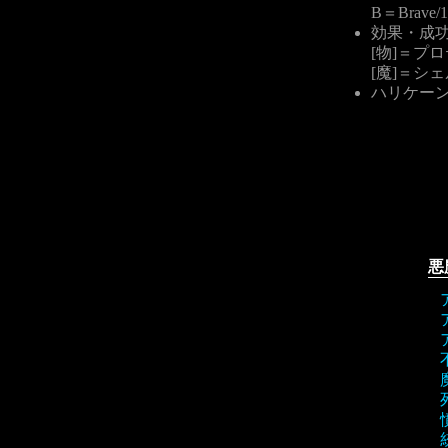
B＝Brav
効果・成
[物]＝プ
[魔]＝シ
ハリケーン
悪