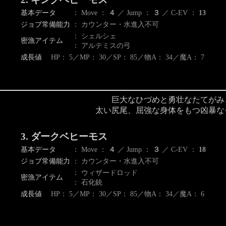
基本データ
： Move ：
４
／ Jump ：
３
／ C-EV ：
13
ジョブ常備能力
： カウンター・水進入不可
： シェルシェ
密漁アイテム
： アルテミスの弓
成長値
HP： 5／MP： 30／SP： 85／物A： 34／魔A： 7
巨大なひづめと勇壮なたてがみ
太い尻尾、屈強な身体をもつ凶暴な
3. ダークベヒーモス
基本データ
： Move ：
４
／ Jump ：
３
／ C-EV ：
18
ジョブ常備能力
： カウンター・水進入不可
： ウィザードロッド
密漁アイテム
： 石化銃
成長値
HP： 5／MP： 30／SP： 85／物A： 34／魔A： 6