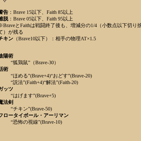
警告
：Brave 15以下、Faith 85以上
離脱
：Brave 05以下、Faith 95以上
※BraveとFaithは戦闘終了後も、増減分の1/4（小数点以下切り
て）が残る
チキン
（Brave10以下）：相手の物理AT×1.5
陰陽術
“狐鶏鼠”（Brave-30）
話術
“ほめる”(Brave+4)“おどす”(Brave-20)
“説法”(Faith+4)“解法”(Faith-20)
ガッツ
“はげます”(Brave+5)
魔法剣
“チキン”(Brave-50)
フロータイボール・アーリマン
“恐怖の視線”(Brave-10)