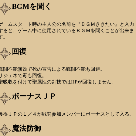
BGMを聞く
ゲームスタート時の主人公の名前を『ＢＧＭききたい』と入力
すると、ゲーム中に使用されているＢＧＭを聞くことが出来ま
す。
回復
戦闘不能無効で死の宣告による戦闘不能も回避。
リジェネで毒も回復。
聖吸収を付けて聖属性の剣技ではHPが回復しません。
ボーナスＪＰ
獲得ＪＰの１／４が戦闘参加メンバーにボーナスとして入る。
魔法防御