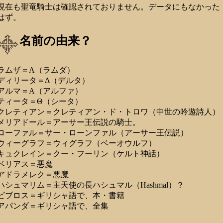
現在も聖竜騎士は確認されておりません。データにもなかった
はず。
名前の由来？
ラムザ＝Λ（ラムダ）
ディリータ＝Δ（デルタ）
アルマ＝Α（アルファ）
ティータ＝Θ（シータ）
クレティアン＝クレティアン・ド・トロワ（中世の吟遊詩人）
メリアドール＝アーサー王伝説の騎士。
ローファル＝サー・ローンファル（アーサー王伝説）
ウィーグラフ＝ウィグラフ（ベーオウルフ）
キュクレイン＝クー・フーリン（ケルト神話）
ベリアス＝悪魔
アドラメレク＝悪魔
ハシュマリム＝主天使の長ハシュマル（Hashmal）？
ビブロス＝ギリシャ語で、本・書籍
アパンダ＝ギリシャ語で、全集