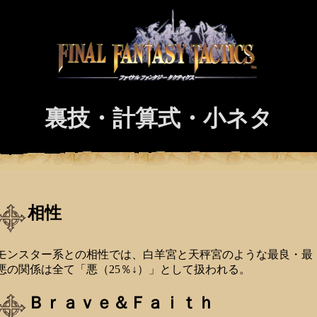
裏技・計算式・小ネタ
相性
モンスター系との相性では、白羊宮と天秤宮のような最良・最
悪の関係は全て「悪（25％↓）」として扱われる。
Ｂｒａｖｅ＆Ｆａｉｔｈ