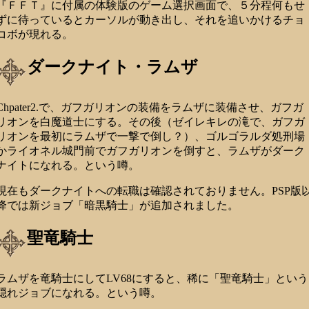
『ＦＦＴ』に付属の体験版のゲーム選択画面で、５分程何もせ
ずに待っているとカーソルが動き出し、それを追いかけるチョ
コボが現れる。
ダークナイト・ラムザ
Chpater2.で、ガフガリオンの装備をラムザに装備させ、ガフガ
リオンを白魔道士にする。その後（ゼイレキレの滝で、ガフガ
リオンを最初にラムザで一撃で倒し？）、ゴルゴラルダ処刑場
かライオネル城門前でガフガリオンを倒すと、ラムザがダーク
ナイトになれる。という噂。
現在もダークナイトへの転職は確認されておりません。PSP版
降では新ジョブ「暗黒騎士」が追加されました。
聖竜騎士
ラムザを竜騎士にしてLV68にすると、稀に「聖竜騎士」という
隠れジョブになれる。という噂。