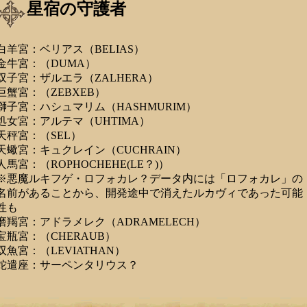
星宿の守護者
白羊宮：ベリアス（BELIAS）
金牛宮：（DUMA）
双子宮：ザルエラ（ZALHERA）
巨蟹宮：（ZEBXEB）
獅子宮：ハシュマリム（HASHMURIM）
処女宮：アルテマ（UHTIMA）
天秤宮：（SEL）
天蠍宮：キュクレイン（CUCHRAIN）
人馬宮：（ROPHOCHEHE(LE？)）
※悪魔ルキフゲ・ロフォカレ？データ内には「ロフォカレ」の
名前があることから、開発途中で消えたルカヴィであった可能
性も
磨羯宮：アドラメレク（ADRAMELECH）
宝瓶宮：（CHERAUB）
双魚宮：（LEVIATHAN）
蛇遣座：サーペンタリウス？