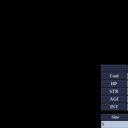
Cost
HP
STR
AGI
INT
Size
S