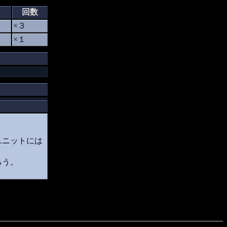
回数
×３
×１
ユニットには
ろう。