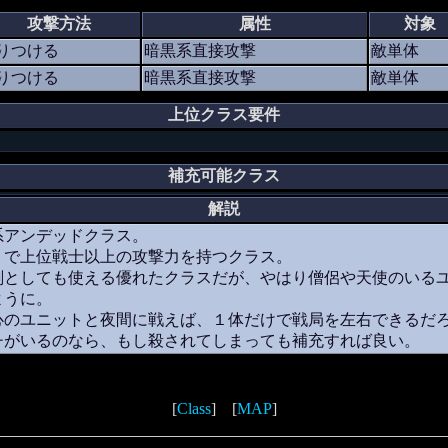
攻撃方法
属性
対象
りつける
暗黒系直接攻撃
敵単体
りつける
暗黒系直接攻撃
敵単体
上位クラス要件
補充可能クラス
解説
系アンデッドクラス。
トで上位戦士以上の攻撃力を持つクラス。
剣としても使える優れたクラスだが、やはり僧侶や天使のいる
ように。
心のユニットと夜間に戦えば、１体だけで戦局を左右できるだ
チがいるのなら、もし殺されてしまっても補充すれば良い。
[
Class
] [
MAP
]