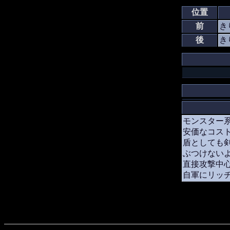
位置
前
き
後
き
モンスター
安価なコス
盾としても
ぶつけない
直接攻撃中
自軍にリッ