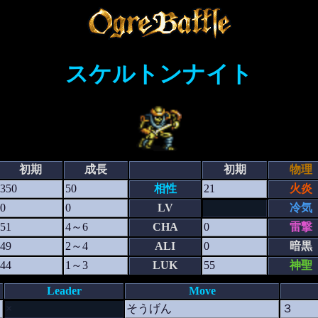
スケルトンナイト
初期
成長
初期
物理
350
50
相性
21
火炎
0
0
LV
冷気
51
4～6
CHA
0
雷撃
49
2～4
ALI
0
暗黒
44
1～3
LUK
55
神聖
Leader
Move
×
そうげん
３