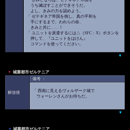
うち滅ぼすことができそうだ。
よし、きみの力を認めよう。
「 ゼテギネア帝国を倒し、真の平和を
手にするまで、われらの命、
きみと共に……！
「 ユニットを派遣するには△（SFC：X）ボタンを
押して、『ユニットをはけん』
コマンドを使ってください。
▼
▼
城塞都市ゼルテニア
備考 ：
「 西南に見えるヴォルザーク城で
解放後
ウォーレンさんがお待ちだ。
▼
▼
城塞都市ゼルテニア