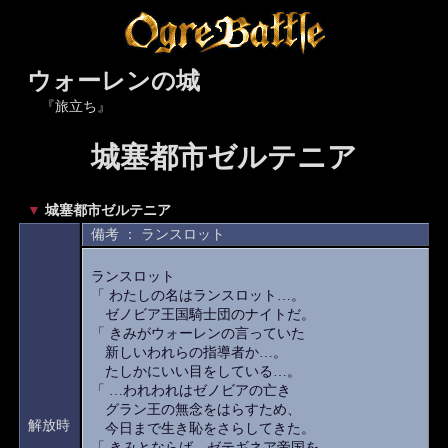
ウォーレンの城
『旅立ち』
城塞都市ゼルテニア
▼
城塞都市ゼルテニア
備考 ： ランスロット
ランスロット
「 わたしの名はランスロット…。
ゼノビア王国騎士団のナイトだ。
「 きみがウォーレンの言っていた
新しいわれらの指導者か…。
たしかにいい目をしている…。
「 …われわれはゼノビアの亡き
グラン王の無念をはらすため、
解放時
今日まで生き恥をさらしてきた。
「 きみとならば、ゼテギネア帝国を