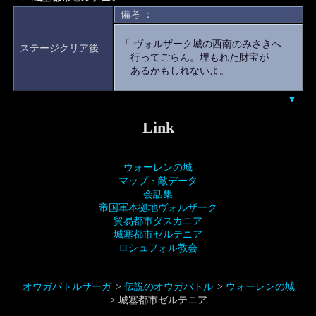
備考 ：
「 ヴォルザーク城の西南のみさきへ
ステージクリア後
行ってごらん。埋もれた財宝が
あるかもしれないよ。
▼
Link
ウォーレンの城
マップ・敵データ
会話集
帝国軍本拠地ヴォルザーク
貿易都市ダスカニア
城塞都市ゼルテニア
ロシュフォル教会
オウガバトルサーガ
伝説のオウガバトル
ウォーレンの城
城塞都市ゼルテニア