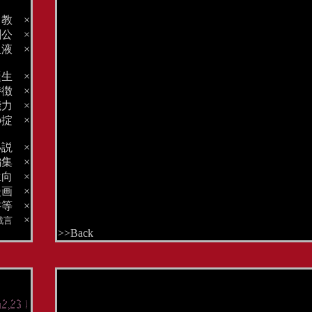
ト教
×
刺公
×
血液
×
誕生
×
特徴
×
能力
×
の掟
×
小説
×
編集
×
生向
×
漫画
×
書等
×
×
戯言
>>Back