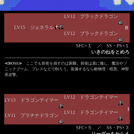
LV12 ブラックドラゴン
LV15 ジェネラル
B
LV12 ブラックドラゴン
SFC×１ ／ SS・PS×１
いきのねをとめろ
≪BOSS≫
ここでも前衛を崩すのは困難。前衛は盾に徹し、魔法やソ
ニックブーム、ブレスなどで削ろう。装備するなら耐物理・暗黒、神聖
系攻撃。
LV12 ドラゴンテイマー
LV13 ドラゴンテイマー
1
LV12 ドラゴンテイマー
LV11 プラチナドラゴン
SFC×５ ／ SS・PS×３
リーダーをねらえ