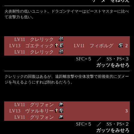
火炎耐性の低いユニット。ドラゴンテイマーはビーストマスターに比べ
て攻撃力も低い。
LV11 クレリック
LV13 ゴエティック
LV11 フィボルグ
2
LV11 クレリック
SFC×５ ／ SS・PS×３
ガッツをみせろ
クレリックの回復はあるが、遠距離攻撃や全体攻撃で前後衛共にダメー
ジを与えるようにすれば削れるだろう。
LV11 グリフォン
LV13 ヴァルキリー
3
LV11 グリフォン
SFC×５ ／ SS・PS×２
ガッツをみせろ