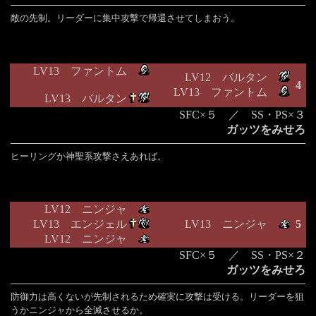
敵の先制。リーダーに集中攻撃で帰還させてしまおう。
LV13 ファントム
LV12 バルタン
4
LV13 ファントム
LV13 バルタン
SFC×５ ／ SS・PS×３
ガッツをみせろ
ヒーリングか神聖系攻撃さえあれば。
LV12 ニンジャ
LV13 エンジェル
LV13 ニンジャ
5
LV12 ニンジャ
SFC×５ ／ SS・PS×２
ガッツをみせろ
防御力は高くないが先制されるため確実に攻撃は受ける。リーダーを狙
うかニンジャから全滅させるか。