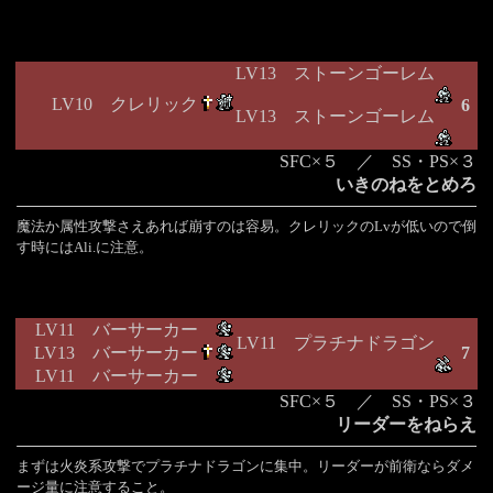
LV13 ストーンゴーレム
LV10 クレリック
6
LV13 ストーンゴーレム
SFC×５ ／ SS・PS×３
いきのねをとめろ
魔法か属性攻撃さえあれば崩すのは容易。クレリックのLvが低いので倒
す時にはAli.に注意。
LV11 バーサーカー
LV11 プラチナドラゴン
LV13 バーサーカー
7
LV11 バーサーカー
SFC×５ ／ SS・PS×３
リーダーをねらえ
まずは火炎系攻撃でプラチナドラゴンに集中。リーダーが前衛ならダメ
ージ量に注意すること。