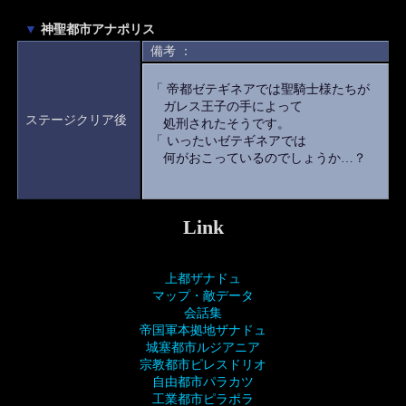
▼
神聖都市アナポリス
備考 ：
「 帝都ゼテギネアでは聖騎士様たちが
ガレス王子の手によって
ステージクリア後
処刑されたそうです。
「 いったいゼテギネアでは
何がおこっているのでしょうか…？
Link
上都ザナドュ
マップ・敵データ
会話集
帝国軍本拠地ザナドュ
城塞都市ルジアニア
宗教都市ピレスドリオ
自由都市パラカツ
工業都市ピラポラ