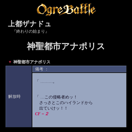
上都ザナドュ
『終わりの始まり』
神聖都市アナポリス
▼
神聖都市アナポリス
備考 ：
「 ………。
解放時
「 …この侵略者めッ！
さっさとこのハイランドから
出ていけッ！！
CF－２