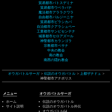
貿易都市パトスデミナ
貿易都市ウベラバナ
魔法都市アララクワラ
自由都市バルジーニヤ
貿易都市ピラシカバ
自治都市クアラシュペー
工業都市サンビセンテナ
城塞都市セロアズール
神聖都市カランゴラ
宗教都市ペサナ
中央の教会
南の教会
南西の隠れ教会
オウガバトルサーガ
伝説のオウガバトル
上都ザナドュ
神聖都市アナポリス
メニュー
オウガバトルサーガ
ホーム
伝説のオウガバトル
サイト説明
伝説のオウガバトル外伝
オウガバトル64