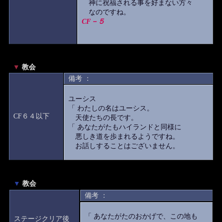
神に祝福される事を好まない方々
なのですね。
CF－５
▼
教会
備考 ：
ユーシス
「 わたしの名はユーシス。
CF６４以下
天使たちの長です。
「 あなたがたもハイランドと同様に
悪しき道を歩まれるようですね。
お話しすることはございません。
▼
教会
備考 ：
「 あなたがたのおかげで、この地も
ステージクリア後