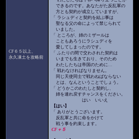
できるのです。あなたがた反乱軍の
方とも契約が成立していますが、
「 ラシュディと契約を結ぶ事は
聖なる父の命によって禁じられて
いました。
「 ところが、姉のミザールは
こともあろうにラシュディを
愛してしまったのです。
CF６５以上、
「 ふたりの間で交わされた契約は
永久凍土を攻略前
いまでも生きており、そのため
わたしたちは帝国のために…
「 戦わなければなりません。
同じ天使同士で戦わねばならない
とは、なんということでしょう。
「 どうかこのわたしと契約し、
姉を連れ戻すチャンスをください。
はい いいえ
【はい】
「 ありがとうございます。
反乱軍と共に命をかけて
戦う事を約束します。
CF＋５