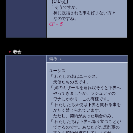
【いいえ】
「 そうですか。
神に祝福される事を好まない方々
なのですね。
CF－５
▼
教会
備考 ：
ユーシス
「 わたしの名はユーシス。
天使たちの長です。
「 姉のミザールを連れ戻そうと下界へ
やってきましたが、ラシュディの
ワナにかかり、この有様です。
「 わたしたち天使は下界と関わる事を
かたく禁じられています。
ただし、契約があった場合のみ、
「 わたしたちは下界へ降り立つことが
できるのです。あなたがた反乱軍の
方とも契約が成立していますが、