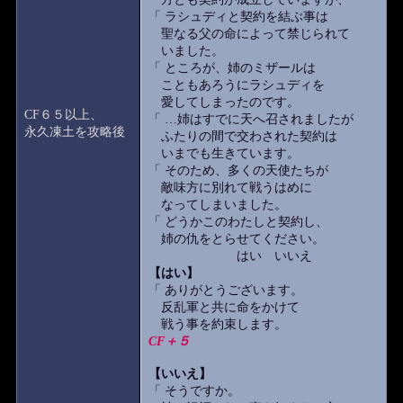
「 ラシュディと契約を結ぶ事は
聖なる父の命によって禁じられて
いました。
「 ところが、姉のミザールは
こともあろうにラシュディを
愛してしまったのです。
CF６５以上、
「 …姉はすでに天へ召されましたが
永久凍土を攻略後
ふたりの間で交わされた契約は
いまでも生きています。
「 そのため、多くの天使たちが
敵味方に別れて戦うはめに
なってしまいました。
「 どうかこのわたしと契約し、
姉の仇をとらせてください。
はい いいえ
【はい】
「 ありがとうございます。
反乱軍と共に命をかけて
戦う事を約束します。
CF＋５
【いいえ】
「 そうですか。