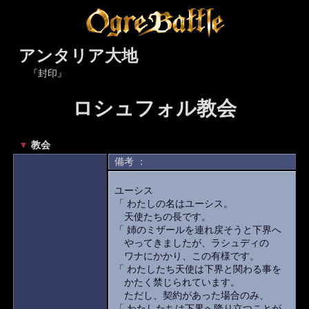
アンタリア大地
『封印』
ロシュフォル教会
▼
教会
備考 ：
ユーシス
「 わたしの名はユーシス。
天使たちの長です。
「 姉のミザールを連れ戻そうと下界へ
やってきましたが、ラシュディの
ワナにかかり、この有様です。
「 わたしたち天使は下界と関わる事を
かたく禁じられています。
ただし、契約があった場合のみ、
「 わたしたちは下界へ降り立つことが