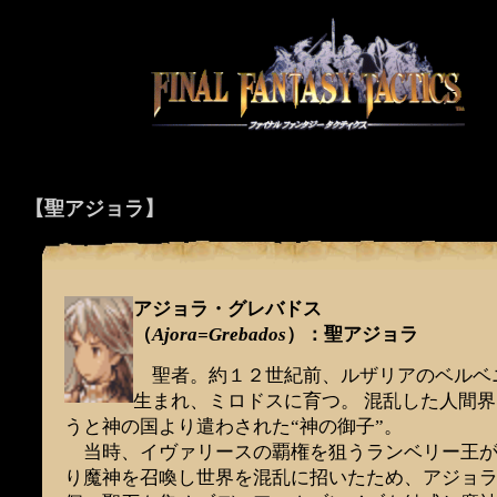
【聖アジョラ】
アジョラ・グレバドス
（
Ajora=Grebados
）：聖アジョラ
聖者。約１２世紀前、ルザリアのベルベ
生まれ、ミロドスに育つ。 混乱した人間
うと神の国より遣わされた“神の御子”。
当時、イヴァリースの覇権を狙うランベリー王が
り魔神を召喚し世界を混乱に招いたため、アジョ