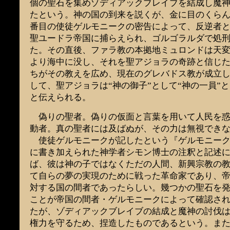
個の聖石を集めゾディアックブレイブを結成し魔
たという。神の国の到来を説くが、金に目のくら
番目の使徒ゲルモニークの密告によって、反逆者
聖ユードラ帝国に捕らえられ、ゴルゴラルダで処
た。その直後、ファラ教の本拠地ミュロンドは天
より海中に没し、それを聖アジョラの奇跡と信じ
ちがその教えを広め、現在のグレバドス教が成立
して、聖アジョラは“神の御子”として“神の一員”
と伝えられる。
偽りの聖者。偽りの仮面と言葉を用いて人民を惑
動者。真の聖者には及ばぬが、その力は無視でき
使徒ゲルモニークが記したという『ゲルモニーク
に書き加えられた神学者シモン博士の注釈と記述
ば、彼は神の子ではなくただの人間、新興宗教の
て自らの夢の実現のために戦った革命家であり、
対する国の間者であったらしい。幾つかの聖石を
ことが帝国の間者・ゲルモニークによって確認さ
たが、ゾディアックブレイブの結成と魔神の討伐
権力を守るため、捏造したものであるという。ま