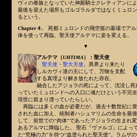
ヴィの眷族となっていた神殿騎士クレティアンに
最後を迎えた場所もゴルゴラルダではなくミュロ
るという。
Chapter４.
死都ミュロンドの飛空挺の墓場でアル
体を使って再臨、聖天使アルテマに姿を変える。
▼
アルテマ（
UHTIMA
）：聖天使
聖天使
・
聖大天使
。異界より来たり
しルカヴィ達の主にして、万物を支配
する真理より解き放たれた存在。
融合したアジョラの死によって、沈没し死
っていたミュロンドへの入口に魂だけという不完
現世に留まり漂っていたらしい。
再臨には多くの血が必要だが、過去十数世紀に畏
された血に加え、統制者ハシュマリムの生命を最
して、前世での“肉体”であったアジョラの生まれ
あるアルマに降臨した。 聖石『ヴァルゴ』によっ
た“究極の力”を持つ“血塗られた聖天使”。ラムザ