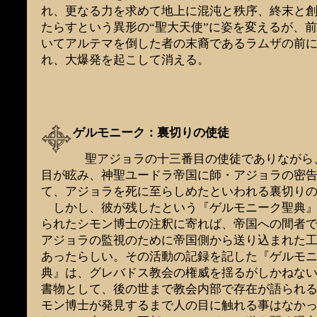
れ、更なる力を求めて地上に混沌と秩序、終末と
たらすという異形の“聖大天使”に姿を変えるが、
いてアルテマを倒した者の末裔であるラムザの前
れ、大爆発を起こして消える。
ゲルモニーク：裏切りの使徒
聖アジョラの十三番目の使徒でありながら
目が眩み、神聖ユードラ帝国に師・アジョラの密
て、アジョラを死に至らしめたといわれる裏切り
しかし、彼が残したという『ゲルモニーク聖典』
られたシモン博士の注釈に寄れば、帝国への間者
アジョラの監視のために帝国側から送り込まれた
あったらしい。その活動の記録を記した『ゲルモ
典』は、グレバドス教会の権威を揺るがしかねな
書物として、後の世まで教会内部で存在が語られ
モン博士が発見するまで人の目に触れる事はなか